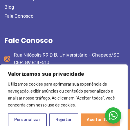
Blog
Fale Conosco
Fale Conosco
Rua Nilópolis 99 D B. Universitário - Chapecó/SC
CEP: 89.814-510
49 99193 5116
Valorizamos sua privacidade
contato@ecoflui.com.br
Utilizamos cookies para aprimorar sua experiência de
navegação, exibir anúncios ou conteúdo personalizado e
analisar nosso tráfego. Ao clicar em “Aceitar todos”, você
concorda com nosso uso de cookies.
2026
Todos os direitos reservados.
Personalizar
Rejeitar
Aceitar Tudo
Desenvolvido por:
Agência DZ6